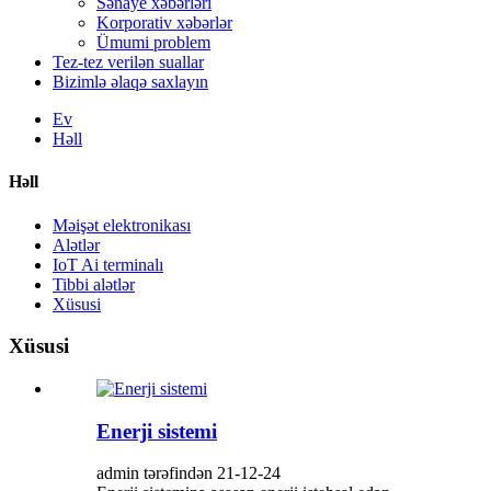
Sənaye xəbərləri
Korporativ xəbərlər
Ümumi problem
Tez-tez verilən suallar
Bizimlə əlaqə saxlayın
Ev
Həll
Həll
Məişət elektronikası
Alətlər
IoT Ai terminalı
Tibbi alətlər
Xüsusi
Xüsusi
Enerji sistemi
admin tərəfindən 21-12-24