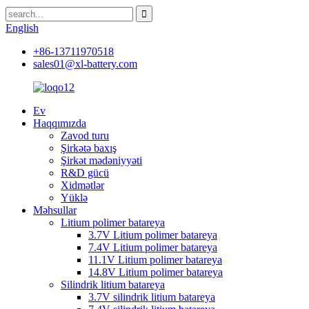
English
+86-13711970518
sales01@xl-battery.com
Ev
Haqqımızda
Zavod turu
Şirkətə baxış
Şirkət mədəniyyəti
R&D gücü
Xidmətlər
Yüklə
Məhsullar
Litium polimer batareya
3.7V Litium polimer batareya
7.4V Litium polimer batareya
11.1V Litium polimer batareya
14.8V Litium polimer batareya
Silindrik litium batareya
3.7V silindrik litium batareya