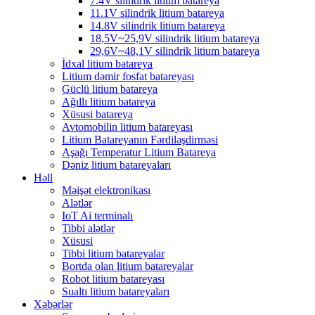
7.4V silindrik litium batareya
11.1V silindrik litium batareya
14.8V silindrik litium batareya
18,5V~25,9V silindrik litium batareya
29,6V~48,1V silindrik litium batareya
İdxal litium batareya
Litium dəmir fosfat batareyası
Güclü litium batareya
Ağıllı litium batareya
Xüsusi batareya
Avtomobilin litium batareyası
Litium Batareyanın Fərdiləşdirməsi
Aşağı Temperatur Litium Batareya
Dəniz litium batareyaları
Həll
Məişət elektronikası
Alətlər
IoT Ai terminalı
Tibbi alətlər
Xüsusi
Tibbi litium batareyalar
Bortda olan litium batareyalar
Robot litium batareyası
Sualtı litium batareyaları
Xəbərlər