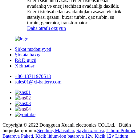
Enerji sisteminə əsasən enerji istehsal edən
avadanlıq və enerji təchizatı avadanlığı daxildir.
Enerji istehsal edən avadanlıqlara əsasən elektrik
stansiyası qazanı, buxar turbin, qaz turbin, su
turbin, generator, transformator...
Daha ətraflı oxuyun
Şirkət mədəniyyəti
Şirkətə baxış
R&D gücü
Xidmətlər
+86-13711970518
sales01@xl-battery.com
Copyright © 2022 Dongguan Xuanli electronics CO.,Ltd. , Bütün
hüquqlar qorunur.
Seçilmiş Məhsullar
,
Saytın xəritəsi
,
Litium Polimer
Batareya Paketi
,
Kiçik litium-ion batareya 12v
,
Kiçik 12v Litium