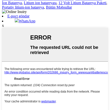
İon Batareya
,
Litium ion batareyası
,
12 Volt Litium Batareya Paketi
,
Portativ litium-ion batareya
,
Bütün Məhsullar
E-poçt göndər
WhatsApp
x