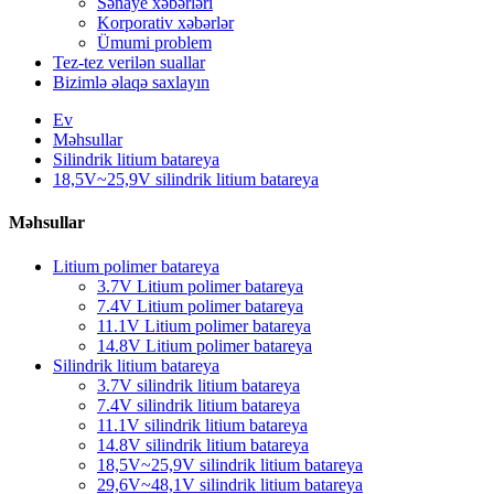
Sənaye xəbərləri
Korporativ xəbərlər
Ümumi problem
Tez-tez verilən suallar
Bizimlə əlaqə saxlayın
Ev
Məhsullar
Silindrik litium batareya
18,5V~25,9V silindrik litium batareya
Məhsullar
Litium polimer batareya
3.7V Litium polimer batareya
7.4V Litium polimer batareya
11.1V Litium polimer batareya
14.8V Litium polimer batareya
Silindrik litium batareya
3.7V silindrik litium batareya
7.4V silindrik litium batareya
11.1V silindrik litium batareya
14.8V silindrik litium batareya
18,5V~25,9V silindrik litium batareya
29,6V~48,1V silindrik litium batareya