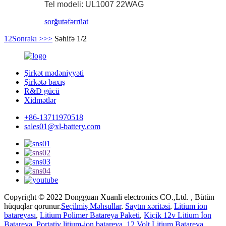
Tel modeli: UL1007 22WAG
sorğu
təfərrüat
1
2
Sonrakı >
>>
Səhifə 1/2
Şirkət mədəniyyəti
Şirkətə baxış
R&D gücü
Xidmətlər
+86-13711970518
sales01@xl-battery.com
Copyright © 2022 Dongguan Xuanli electronics CO.,Ltd. , Bütün
hüquqlar qorunur.
Seçilmiş Məhsullar
,
Saytın xəritəsi
,
Litium ion
batareyası
,
Litium Polimer Batareya Paketi
,
Kiçik 12v Litium İon
Batareya
,
Portativ litium-ion batareya
,
12 Volt Litium Batareya