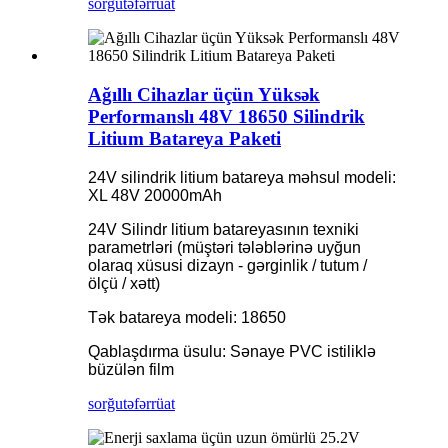
sorğu
təfərrüat
Ağıllı Cihazlar üçün Yüksək
Performanslı 48V 18650 Silindrik
Litium Batareya Paketi
24V silindrik litium batareya məhsul modeli:
XL 48V 20000mAh
24V Silindr litium batareyasının texniki
parametrləri (müştəri tələblərinə uyğun
olaraq xüsusi dizayn - gərginlik / tutum /
ölçü / xətt)
Tək batareya modeli: 18650
Qablaşdırma üsulu: Sənaye PVC istiliklə
büzülən film
sorğu
təfərrüat