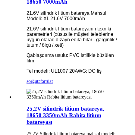
18650 7000mAh
21.6V silindrik litium batareya Məhsul
Modeli: XL 21.6V 7000mAh
21.6V silindrik litium batareyanın texniki
parametrləri (xüsusilə müştəri tələblərinə
uyğun olaraq dizayn edilə bilər - gərginlik /
tutum / ölçü / xətt)
Qablaşdırma üsulu: PVC istiliklə büzülən
film
Tel modeli: UL1007 20AWG; DC fiş
sorğu
təfərrüat
25,2V silindrik litium batareya,
18650 3350mAh Rabitə litium
batareyası
25.2V Silindrik litium batareya məhsul modeli: