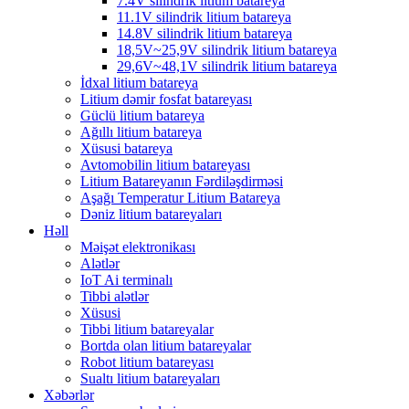
7.4V silindrik litium batareya
11.1V silindrik litium batareya
14.8V silindrik litium batareya
18,5V~25,9V silindrik litium batareya
29,6V~48,1V silindrik litium batareya
İdxal litium batareya
Litium dəmir fosfat batareyası
Güclü litium batareya
Ağıllı litium batareya
Xüsusi batareya
Avtomobilin litium batareyası
Litium Batareyanın Fərdiləşdirməsi
Aşağı Temperatur Litium Batareya
Dəniz litium batareyaları
Həll
Məişət elektronikası
Alətlər
IoT Ai terminalı
Tibbi alətlər
Xüsusi
Tibbi litium batareyalar
Bortda olan litium batareyalar
Robot litium batareyası
Sualtı litium batareyaları
Xəbərlər