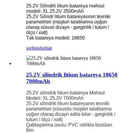
25.2V Silindrli litium batareya məhsul
modeli: XL 25.2V 3500mAh
25.2V Silindr litium batareyasının texniki
parametrləri (müştəri tələblərinə uyğun
olaraq xüsusi dizayn - gərginlik / tutum /
ölçü / xətt)
Tək batareya modeli: 18650
sorğu
təfərrüat
25.2V silindrik litium batareya 18650
7000mAh
25.2V silindrik litium batareya Məhsul
Modeli: XL 25.2V 7000mAh
25.2V silindrik litium batareyanın texniki
parametrləri (xüsusilə müştəri tələblərinə
uyğun olaraq dizayn edilə bilər - gərginlik /
tutum / ölçü / xətt)
Qablaşdırma üsulu: PVC istiliklə büzülən
film