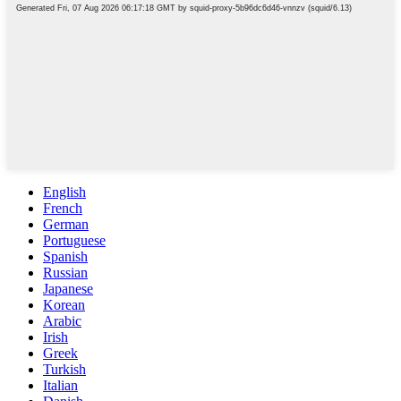
English
French
German
Portuguese
Spanish
Russian
Japanese
Korean
Arabic
Irish
Greek
Turkish
Italian