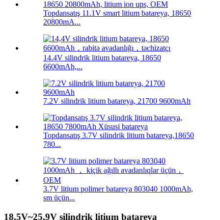
Topdansatış 11.1V smart litium batareya, 18650
20800mA...
14.4V silindrik litium batareya, 18650
6600mAh,...
7.2V silindrik litium batareya, 21700 9600mAh
Topdansatış 3.7V silindrik litium batareya,18650
780...
3.7V litium polimer batareya 803040 1000mAh,
sm üçün...
18,5V~25,9V silindrik litium batareya