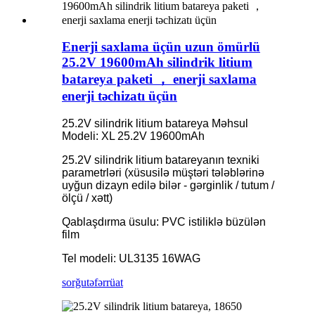
Enerji saxlama üçün uzun ömürlü
25.2V 19600mAh silindrik litium
batareya paketi ， enerji saxlama
enerji təchizatı üçün
25.2V silindrik litium batareya Məhsul
Modeli: XL 25.2V 19600mAh
25.2V silindrik litium batareyanın texniki
parametrləri (xüsusilə müştəri tələblərinə
uyğun dizayn edilə bilər - gərginlik / tutum /
ölçü / xətt)
Qablaşdırma üsulu: PVC istiliklə büzülən
film
Tel modeli: UL3135 16WAG
sorğu
təfərrüat