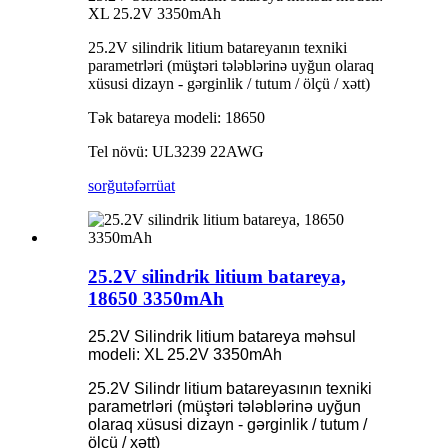
XL 25.2V 3350mAh
25.2V silindrik litium batareyanın texniki
parametrləri (müştəri tələblərinə uyğun olaraq
xüsusi dizayn - gərginlik / tutum / ölçü / xətt)
Tək batareya modeli: 18650
Tel növü: UL3239 22AWG
sorğu
təfərrüat
25.2V silindrik litium batareya,
18650 3350mAh
25.2V Silindrik litium batareya məhsul
modeli: XL 25.2V 3350mAh
25.2V Silindr litium batareyasının texniki
parametrləri (müştəri tələblərinə uyğun
olaraq xüsusi dizayn - gərginlik / tutum /
ölçü / xətt)