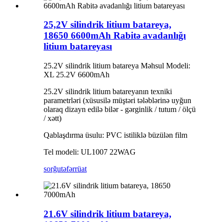
25,2V silindrik litium batareya,
18650 6600mAh Rabitə avadanlığı
litium batareyası
25.2V silindrik litium batareya Məhsul Modeli:
XL 25.2V 6600mAh
25.2V silindrik litium batareyanın texniki
parametrləri (xüsusilə müştəri tələblərinə uyğun
olaraq dizayn edilə bilər - gərginlik / tutum / ölçü
/ xətt)
Qablaşdırma üsulu: PVC istiliklə büzülən film
Tel modeli: UL1007 22WAG
sorğu
təfərrüat
21.6V silindrik litium batareya,