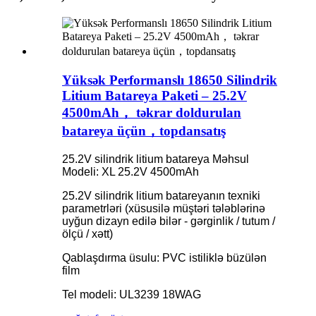
Yüksək Performanslı 18650 Silindrik
Litium Batareya Paketi – 25.2V
4500mAh， təkrar doldurulan
batareya üçün，topdansatış
25.2V silindrik litium batareya Məhsul
Modeli: XL 25.2V 4500mAh
25.2V silindrik litium batareyanın texniki
parametrləri (xüsusilə müştəri tələblərinə
uyğun dizayn edilə bilər - gərginlik / tutum /
ölçü / xətt)
Qablaşdırma üsulu: PVC istiliklə büzülən
film
Tel modeli: UL3239 18WAG