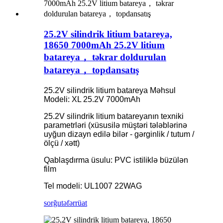
25.2V silindrik litium batareya,
18650 7000mAh 25.2V litium
batareya， təkrar doldurulan
batareya， topdansatış
25.2V silindrik litium batareya Məhsul
Modeli: XL 25.2V 7000mAh
25.2V silindrik litium batareyanın texniki
parametrləri (xüsusilə müştəri tələblərinə
uyğun dizayn edilə bilər - gərginlik / tutum /
ölçü / xətt)
Qablaşdırma üsulu: PVC istiliklə büzülən
film
Tel modeli: UL1007 22WAG
sorğu
təfərrüat