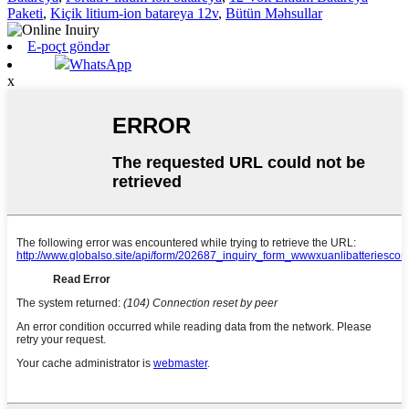
Paketi
,
Kiçik litium-ion batareya 12v
,
Bütün Məhsullar
E-poçt göndər
WhatsApp
x