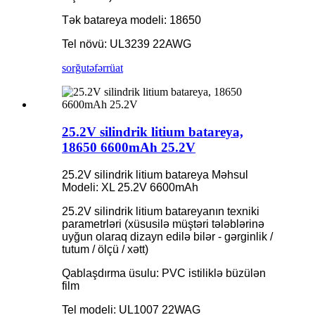
Tək batareya modeli: 18650
Tel növü: UL3239 22AWG
sorğu
təfərrüat
25.2V silindrik litium batareya,
18650 6600mAh 25.2V
25.2V silindrik litium batareya Məhsul
Modeli: XL 25.2V 6600mAh
25.2V silindrik litium batareyanın texniki
parametrləri (xüsusilə müştəri tələblərinə
uyğun olaraq dizayn edilə bilər - gərginlik /
tutum / ölçü / xətt)
Qablaşdırma üsulu: PVC istiliklə büzülən
film
Tel modeli: UL1007 22WAG