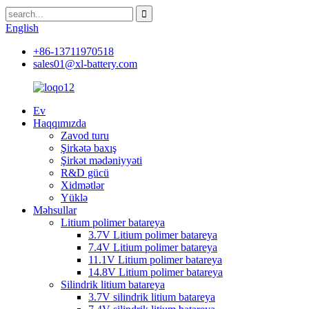
English
+86-13711970518
sales01@xl-battery.com
Ev
Haqqımızda
Zavod turu
Şirkətə baxış
Şirkət mədəniyyəti
R&D gücü
Xidmətlər
Yüklə
Məhsullar
Litium polimer batareya
3.7V Litium polimer batareya
7.4V Litium polimer batareya
11.1V Litium polimer batareya
14.8V Litium polimer batareya
Silindrik litium batareya
3.7V silindrik litium batareya