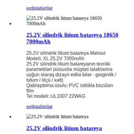
sorğu
təfərrüat
25.2V silindrik litium batareya 18650
7000mAh
25.2V silindrik litium batareya Məhsul
Modeli: XL 25.2V 7000mAh
25.2V silindrik litium batareyanın texniki
parametrləri (xüsusilə müştəri tələblərinə
uyğun olaraq dizayn edilə bilər - gərginlik /
tutum / ölçü / xətt)
Qablaşdırma üsulu: PVC istiliklə büzülən
film
Tel modeli: UL1007 22WAG
sorğu
təfərrüat
25.2V silindrik litium batareya