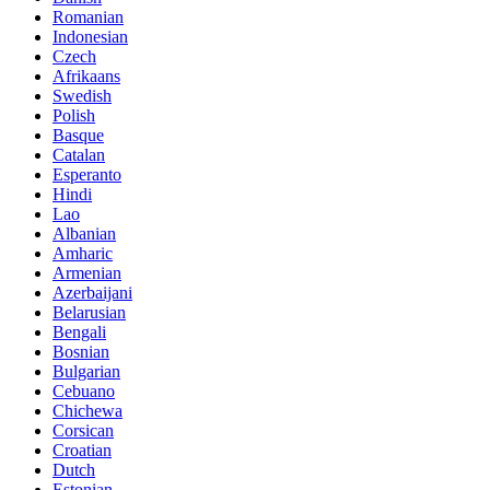
Romanian
Indonesian
Czech
Afrikaans
Swedish
Polish
Basque
Catalan
Esperanto
Hindi
Lao
Albanian
Amharic
Armenian
Azerbaijani
Belarusian
Bengali
Bosnian
Bulgarian
Cebuano
Chichewa
Corsican
Croatian
Dutch
Estonian