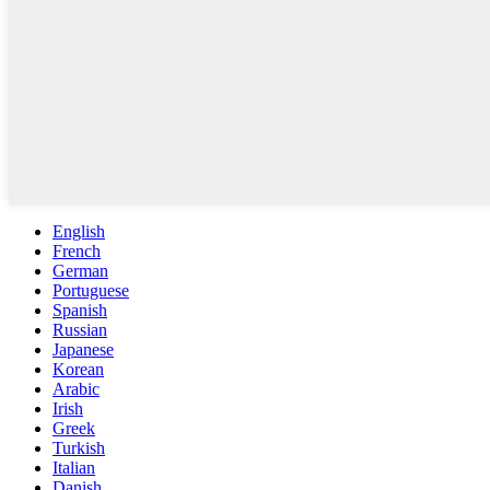
English
French
German
Portuguese
Spanish
Russian
Japanese
Korean
Arabic
Irish
Greek
Turkish
Italian
Danish