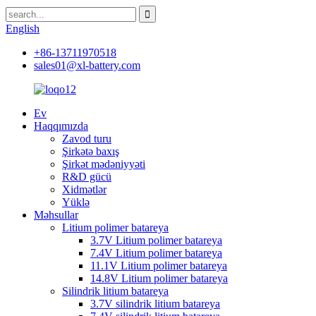
English
+86-13711970518
sales01@xl-battery.com
Ev
Haqqımızda
Zavod turu
Şirkətə baxış
Şirkət mədəniyyəti
R&D gücü
Xidmətlər
Yüklə
Məhsullar
Litium polimer batareya
3.7V Litium polimer batareya
7.4V Litium polimer batareya
11.1V Litium polimer batareya
14.8V Litium polimer batareya
Silindrik litium batareya
3.7V silindrik litium batareya