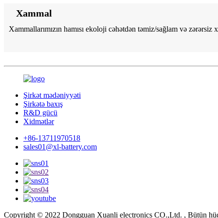
Xammal
Xammallarımızın hamısı ekoloji cəhətdən təmiz/sağlam və zərərsiz x
Şirkət mədəniyyəti
Şirkətə baxış
R&D gücü
Xidmətlər
+86-13711970518
sales01@xl-battery.com
Copyright © 2022 Dongguan Xuanli electronics CO.,Ltd. , Bütün hüq