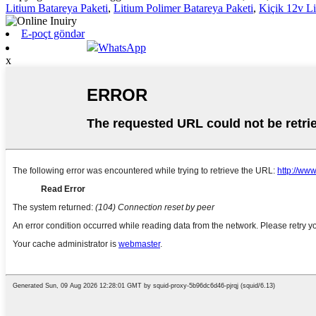
Litium Batareya Paketi
,
Litium Polimer Batareya Paketi
,
Kiçik 12v Li
E-poçt göndər
WhatsApp
x