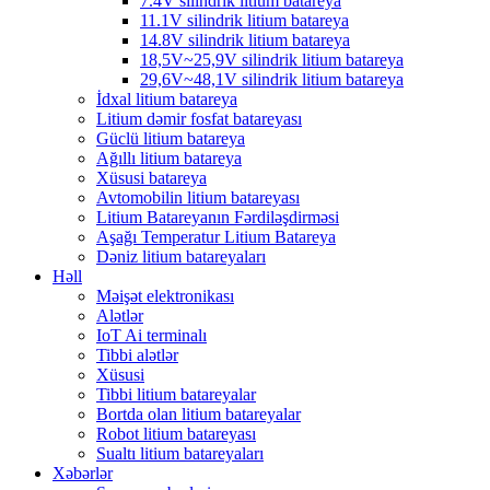
7.4V silindrik litium batareya
11.1V silindrik litium batareya
14.8V silindrik litium batareya
18,5V~25,9V silindrik litium batareya
29,6V~48,1V silindrik litium batareya
İdxal litium batareya
Litium dəmir fosfat batareyası
Güclü litium batareya
Ağıllı litium batareya
Xüsusi batareya
Avtomobilin litium batareyası
Litium Batareyanın Fərdiləşdirməsi
Aşağı Temperatur Litium Batareya
Dəniz litium batareyaları
Həll
Məişət elektronikası
Alətlər
IoT Ai terminalı
Tibbi alətlər
Xüsusi
Tibbi litium batareyalar
Bortda olan litium batareyalar
Robot litium batareyası
Sualtı litium batareyaları
Xəbərlər