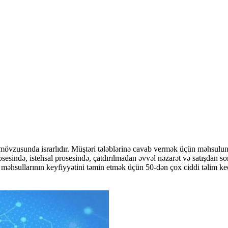
övzusunda israrlıdır. Müştəri tələblərinə cavab vermək üçün məhsulun
rosesində, istehsal prosesində, çatdırılmadan əvvəl nəzarət və satışdan 
 məhsullarının keyfiyyətini təmin etmək üçün 50-dən çox ciddi təlim ke