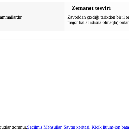
Zəmanət təsviri
ammallardır.
Zavoddan çıxdığı tarixdən bir il 
major hallar istisna olmaqla) onlar 
uqlar qorunur.
Seçilmiş Məhsullar
,
Saytın xəritəsi
,
Kiçik litium-ion bat