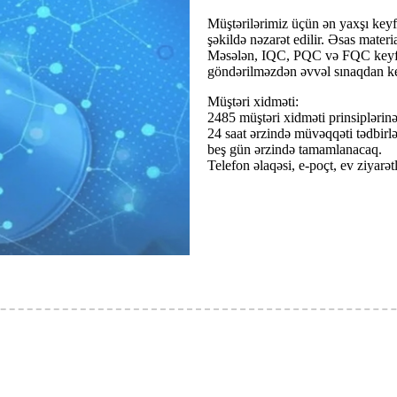
Müştərilərimiz üçün ən yaxşı key
şəkildə nəzarət edilir. Əsas materi
Məsələn, IQC, PQC və FQC keyfiyyə
göndərilməzdən əvvəl sınaqdan ke
Müştəri xidməti:
2485 müştəri xidməti prinsiplərin
24 saat ərzində müvəqqəti tədbirlə
beş gün ərzində tamamlanacaq.
Telefon əlaqəsi, e-poçt, ev ziyarət