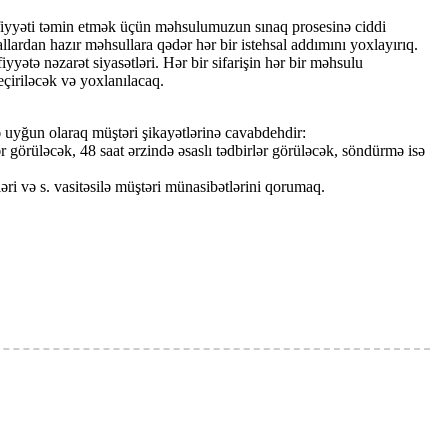
fiyyəti təmin etmək üçün məhsulumuzun sınaq prosesinə ciddi
allardan hazır məhsullara qədər hər bir istehsal addımını yoxlayırıq.
tə nəzarət siyasətləri. Hər bir sifarişin hər bir məhsulu
çiriləcək və yoxlanılacaq.
ə uyğun olaraq müştəri şikayətlərinə cavabdehdir:
r görüləcək, 48 saat ərzində əsaslı tədbirlər görüləcək, söndürmə isə
ləri və s. vasitəsilə müştəri münasibətlərini qorumaq.