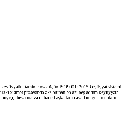
 keyfiyyətini təmin etmək üçün ISO9001: 2015 keyfiyyət sistemi
sonrakı xidmət prosesində əks olunan ən azı beş addım keyfiyyətə
çmiş işçi heyətinə və qabaqcıl aşkarlama avadanlığına malikdir.