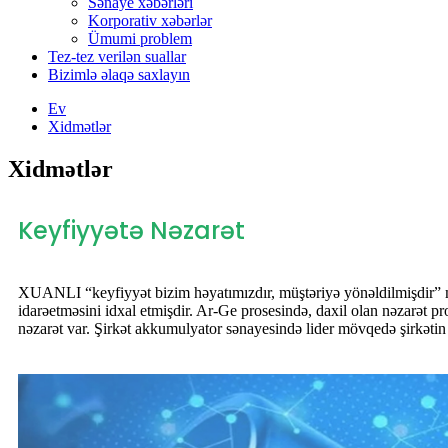
Sənaye xəbərləri
Korporativ xəbərlər
Ümumi problem
Tez-tez verilən suallar
Bizimlə əlaqə saxlayın
Ev
Xidmətlər
Xidmətlər
Keyfiyyətə Nəzarət
XUANLI “keyfiyyət bizim həyatımızdır, müştəriyə yönəldilmişdir” m
idarəetməsini idxal etmişdir. Ar-Ge prosesində, daxil olan nəzarət p
nəzarət var. Şirkət akkumulyator sənayesində lider mövqedə şirkətin