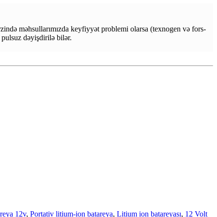
ərzində məhsullarımızda keyfiyyət problemi olarsa (texnogen və fors-
pulsuz dəyişdirilə bilər.
areya 12v
,
Portativ litium-ion batareya
,
Litium ion batareyası
,
12 Volt