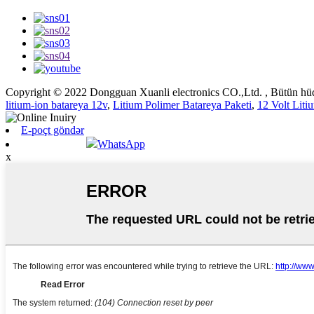
Copyright © 2022 Dongguan Xuanli electronics CO.,Ltd. , Bütün hüq
litium-ion batareya 12v
,
Litium Polimer Batareya Paketi
,
12 Volt Liti
E-poçt göndər
WhatsApp
x