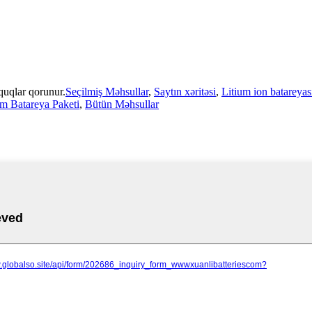
uqlar qorunur.
Seçilmiş Məhsullar
,
Saytın xəritəsi
,
Litium ion batareyas
um Batareya Paketi
,
Bütün Məhsullar