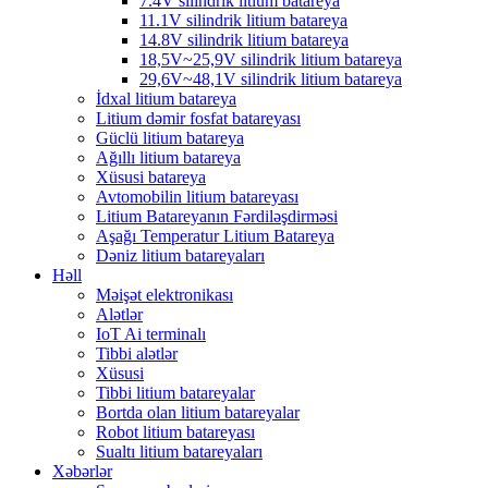
7.4V silindrik litium batareya
11.1V silindrik litium batareya
14.8V silindrik litium batareya
18,5V~25,9V silindrik litium batareya
29,6V~48,1V silindrik litium batareya
İdxal litium batareya
Litium dəmir fosfat batareyası
Güclü litium batareya
Ağıllı litium batareya
Xüsusi batareya
Avtomobilin litium batareyası
Litium Batareyanın Fərdiləşdirməsi
Aşağı Temperatur Litium Batareya
Dəniz litium batareyaları
Həll
Məişət elektronikası
Alətlər
IoT Ai terminalı
Tibbi alətlər
Xüsusi
Tibbi litium batareyalar
Bortda olan litium batareyalar
Robot litium batareyası
Sualtı litium batareyaları
Xəbərlər