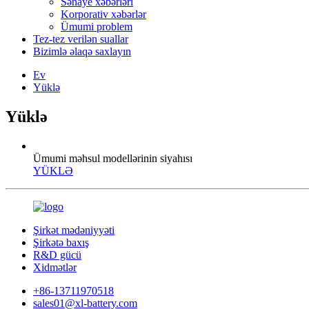
Sənaye xəbərləri
Korporativ xəbərlər
Ümumi problem
Tez-tez verilən suallar
Bizimlə əlaqə saxlayın
Ev
Yüklə
Yüklə
Ümumi məhsul modellərinin siyahısı
YÜKLƏ
Şirkət mədəniyyəti
Şirkətə baxış
R&D gücü
Xidmətlər
+86-13711970518
sales01@xl-battery.com