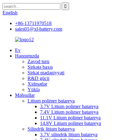
English
+86-13711970518
sales01@xl-battery.com
Ev
Haqqımızda
Zavod turu
Şirkətə baxış
Şirkət mədəniyyəti
R&D gücü
Xidmətlər
Yüklə
Məhsullar
Litium polimer batareya
3.7V Litium polimer batareya
7.4V Litium polimer batareya
11.1V Litium polimer batareya
14.8V Litium polimer batareya
Silindrik litium batareya
3.7V silindrik litium batareya