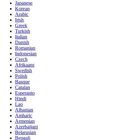
Japanese
Korean
Arabic
Irish
Greek
Turkish
Italian
Danish
Romanian
Indonesian
Czech
Afrikaans
Swedish
Polish
Basque
Catalan
Esperanto
Hindi
Lao
Albanian
Amharic
Armenian
Azerbaijani
Belarusian
Bengali