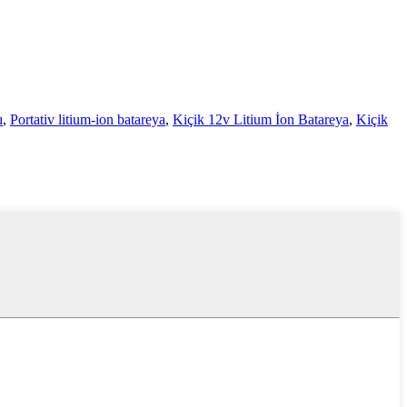
ı
,
Portativ litium-ion batareya
,
Kiçik 12v Litium İon Batareya
,
Kiçik