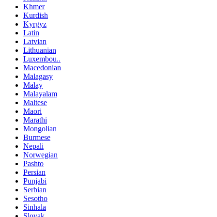
Khmer
Kurdish
Kyrgyz
Latin
Latvian
Lithuanian
Luxembou..
Macedonian
Malagasy
Malay
Malayalam
Maltese
Maori
Marathi
Mongolian
Burmese
Nepali
Norwegian
Pashto
Persian
Punjabi
Serbian
Sesotho
Sinhala
Slovak