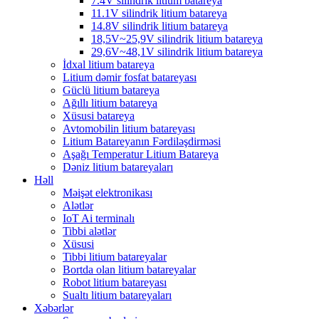
7.4V silindrik litium batareya
11.1V silindrik litium batareya
14.8V silindrik litium batareya
18,5V~25,9V silindrik litium batareya
29,6V~48,1V silindrik litium batareya
İdxal litium batareya
Litium dəmir fosfat batareyası
Güclü litium batareya
Ağıllı litium batareya
Xüsusi batareya
Avtomobilin litium batareyası
Litium Batareyanın Fərdiləşdirməsi
Aşağı Temperatur Litium Batareya
Dəniz litium batareyaları
Həll
Məişət elektronikası
Alətlər
IoT Ai terminalı
Tibbi alətlər
Xüsusi
Tibbi litium batareyalar
Bortda olan litium batareyalar
Robot litium batareyası
Sualtı litium batareyaları
Xəbərlər