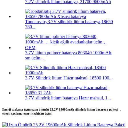
7.2V silindrik litium batareya, 21700 9600mAh
Topdansatış 3.7V silindrik litium batareya,18650
780...
3.7V litium polimer batareya 803040 1000mAh,
sm üçün...
3.7V Silindrik litium Hazır məhsul, 18500 190...
3.7V silindrik litium batareya Hazır məhsul, 1...
Enerji saxlama üçün uzun ömürlü 25.2V 19600mAh silindrik litium batareya paketi ，
enerji saxlama enerji təchizatı üçün