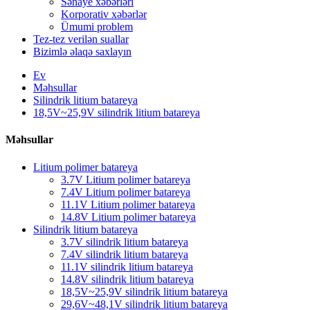
Sənaye xəbərləri
Korporativ xəbərlər
Ümumi problem
Tez-tez verilən suallar
Bizimlə əlaqə saxlayın
Ev
Məhsullar
Silindrik litium batareya
18,5V~25,9V silindrik litium batareya
Məhsullar
Litium polimer batareya
3.7V Litium polimer batareya
7.4V Litium polimer batareya
11.1V Litium polimer batareya
14.8V Litium polimer batareya
Silindrik litium batareya
3.7V silindrik litium batareya
7.4V silindrik litium batareya
11.1V silindrik litium batareya
14.8V silindrik litium batareya
18,5V~25,9V silindrik litium batareya
29,6V~48,1V silindrik litium batareya