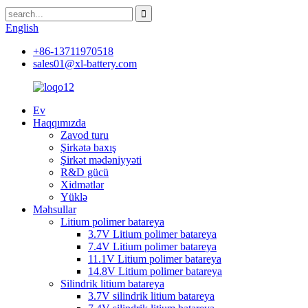
English
+86-13711970518
sales01@xl-battery.com
Ev
Haqqımızda
Zavod turu
Şirkətə baxış
Şirkət mədəniyyəti
R&D gücü
Xidmətlər
Yüklə
Məhsullar
Litium polimer batareya
3.7V Litium polimer batareya
7.4V Litium polimer batareya
11.1V Litium polimer batareya
14.8V Litium polimer batareya
Silindrik litium batareya
3.7V silindrik litium batareya