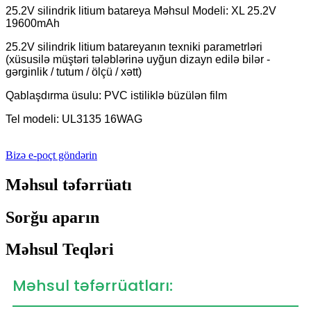
25.2V silindrik litium batareya Məhsul Modeli: XL 25.2V
19600mAh
25.2V silindrik litium batareyanın texniki parametrləri
(xüsusilə müştəri tələblərinə uyğun dizayn edilə bilər -
gərginlik / tutum / ölçü / xətt)
Qablaşdırma üsulu: PVC istiliklə büzülən film
Tel modeli: UL3135 16WAG
Bizə e-poçt göndərin
Məhsul təfərrüatı
Sorğu aparın
Məhsul Teqləri
Məhsul təfərrüatları: