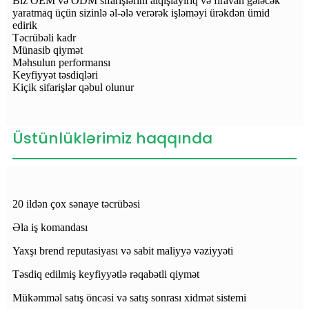
Biz OEM və ODM sifarişlərini alqışlayırıq və firavan gələcək
yaratmaq üçün sizinlə əl-ələ verərək işləməyi ürəkdən ümid
edirik
Təcrübəli kadr
Münasib qiymət
Məhsulun performansı
Keyfiyyət təsdiqləri
Kiçik sifarişlər qəbul olunur
Üstünlüklərimiz haqqında
20 ildən çox sənaye təcrübəsi
Əla iş komandası
Yaxşı brend reputasiyası və sabit maliyyə vəziyyəti
Təsdiq edilmiş keyfiyyətlə rəqabətli qiymət
Mükəmməl satış öncəsi və satış sonrası xidmət sistemi