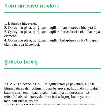
Kombinasiya növləri:
1. Batareya hüceyrəsi;
2. Qoruyucu plata, qurğuşun naqilləri olan batareya hüceyrəsi;
3. Qoruyucu plata, qurğuşun naqilləri, birləşdiricisi olan batareya
elementi;
4. Qoruyucu plata, qurğuşun naqillər, birləşdirici və PVC qapağı
olan batareya hüceyrəsi.
Şirkətə baxış:
XUANLI electronic Co., Ltd ağıllı batareya paketləri, 18650
litium batareyalar, polimer litium batareyalar, litium dəmir fosfat
batareyaları, enerji batareyaları, batareya doldurucuları və
müxtəlif xüsusi batareyalar üzrə ixtisaslaşmış batareyaların
təcrübəli istehsalçısıdır.