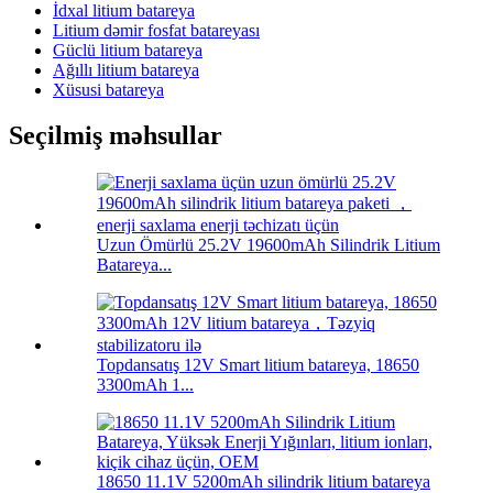
İdxal litium batareya
Litium dəmir fosfat batareyası
Güclü litium batareya
Ağıllı litium batareya
Xüsusi batareya
Seçilmiş məhsullar
Uzun Ömürlü 25.2V 19600mAh Silindrik Litium
Batareya...
Topdansatış 12V Smart litium batareya, 18650
3300mAh 1...
18650 11.1V 5200mAh silindrik litium batareya