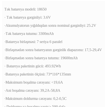
Tək batareya modeli: 18650
· Tək batareya gərginliyi: 3.6V
·Akumulyatorun yığıldıqdan sonra nominal gərginliyi: 25.2V
·Tək batareya tutumu: 3300mAh
·Batareya birləşməsi: 7 seriya 6 paralel
·Birləşmədən sonra batareyanın gərginlik diapazonu: 17,5-29,4V
·Birləşmədən sonra batareya tutumu: 19600mAh
· Batareya paketinin gücü: 493.92Wh
·Batareya paketinin ölçüsü: 73*116*135mm
·Maksimum boşalma cərəyanı: <19,6A
·Ani boşalma cərəyanı: 39,2A-58,8A
·Maksimum doldurma cərəyanı: 0,2-0,5C
· Doldurma və boşalma vaxtı:> 500 dəfə