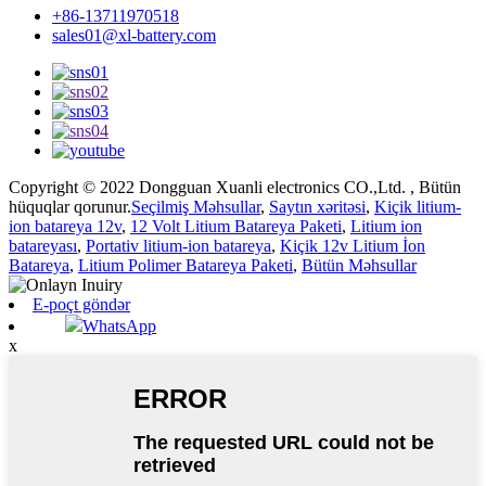
+86-13711970518
sales01@xl-battery.com
Copyright © 2022 Dongguan Xuanli electronics CO.,Ltd. , Bütün
hüquqlar qorunur.
Seçilmiş Məhsullar
,
Saytın xəritəsi
,
Kiçik litium-
ion batareya 12v
,
12 Volt Litium Batareya Paketi
,
Litium ion
batareyası
,
Portativ litium-ion batareya
,
Kiçik 12v Litium İon
Batareya
,
Litium Polimer Batareya Paketi
,
Bütün Məhsullar
E-poçt göndər
WhatsApp
x